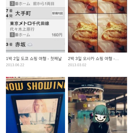
1박 2일 도쿄 쇼핑 여행 - 첫째날
2박 3일 오사카 쇼핑 여행 -
마지막 날
2013.06.22
2013.03.02