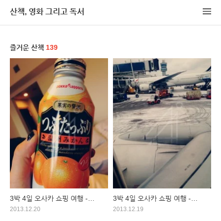
산책, 영화 그리고 독서
즐거운 산책
139
3박 4일 오사카 쇼핑 여행 -
3박 4일 오사카 쇼핑 여행 -
둘째날
첫째날
2013.12.20
2013.12.19