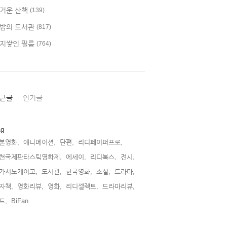
거운 산책
(139)
밤의 도서관
(817)
지쌓인 필름
(764)
근글
인기글
ag
본영화,
애니메이션,
단편,
리디페이퍼프로,
천국제판타스틱영화제,
에세이,
리디북스,
전시,
가시노게이고,
도서관,
한국영화,
소설,
드라마,
자책,
영화리뷰,
영화,
리디셀렉트,
드라마리뷰,
드,
BiFan,