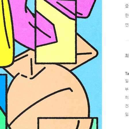
즐
한
먼
최
최
근
글
과
인
T
기
일
글
부
히
전
일