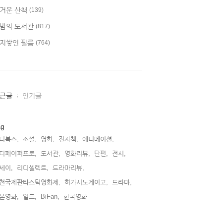
거운 산책
(139)
밤의 도서관
(817)
지쌓인 필름
(764)
근글
인기글
ag
디북스,
소설,
영화,
전자책,
애니메이션,
디페이퍼프로,
도서관,
영화리뷰,
단편,
전시,
세이,
리디셀렉트,
드라마리뷰,
천국제판타스틱영화제,
히가시노게이고,
드라마,
본영화,
일드,
BiFan,
한국영화,