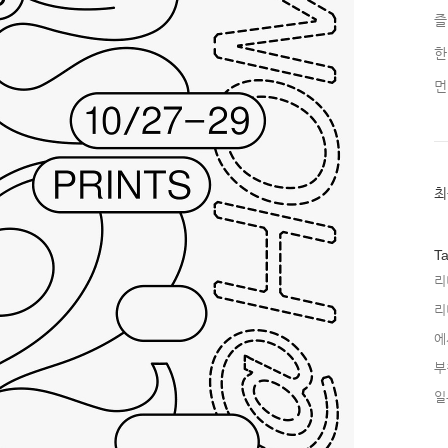
즐
한
먼
최
최
근
글
과
인
T
기
리
글
리
에
부
일